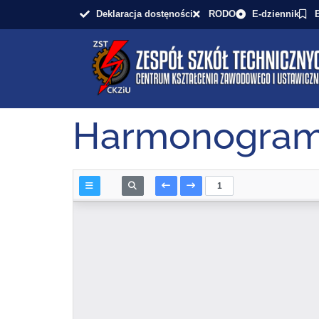
Deklaracja dostęności
RODO
E-dziennik
Harmonogram 