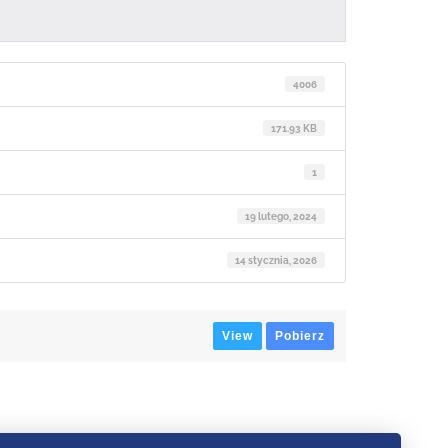
4006
171.93 KB
1
19 lutego, 2024
14 stycznia, 2026
View
Pobierz