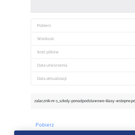
Pobierz
Wielkość
Ilość plików
Data utworzenia
Data aktualizacji
zalacznik-nr-1_szkoly-ponadpodstawowe-klasy-wstepne.pd
Pobierz