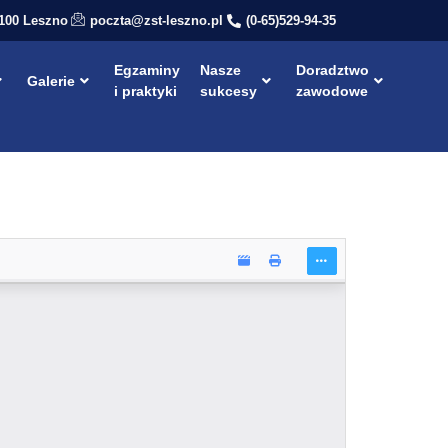
-100 Leszno
poczta@zst-leszno.pl
(0-65)529-94-35
Egzaminy
Nasze
Doradztwo
Galerie
i praktyki
sukcesy
zawodowe