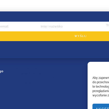
WYŚLIJ
image/svg+xml
go
bip_small_white
Deklaracja
RODO
dostępności
Aby zapewnić
.cls-
do przechow
1{fill:#ffffff;}
te technolo
przeglądania
wycofanie z