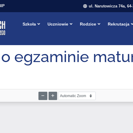
BIP
ul. Narutowicza 74a, 64
Szkoła
Uczniowie
Rodzice
Rekrutacja
 egzaminie matu