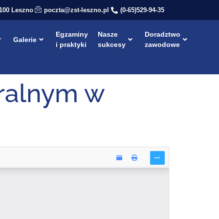
-100 Leszno
poczta@zst-leszno.pl
(0-65)529-94-35
Egzaminy
Nasze
Doradztwo
Galerie
i praktyki
sukcesy
zawodowe
ralnym w