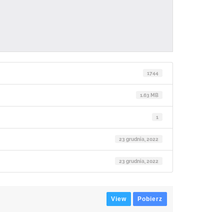
1744
1.63 MB
1
23 grudnia, 2022
23 grudnia, 2022
View
Pobierz