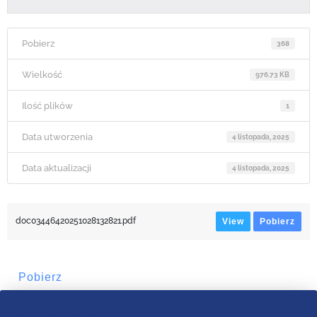
Pobierz
368
Wielkość
976.73 KB
Ilość plików
1
Data utworzenia
4 listopada, 2025
Data aktualizacji
4 listopada, 2025
doc03446420251028132821.pdf
View
Pobierz
Pobierz