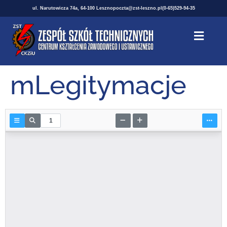
ul. Narutowicza 74a, 64-100 Leszno
poczta@zst-leszno.pl
(0-65)529-94-35
mLegitymacje