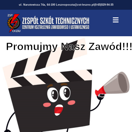
ul. Narutowicza 74a, 64-100 Leszno
poczta@zst-leszno.pl
(0-65)529-94-35
Promujmy Nasz Zawód!!