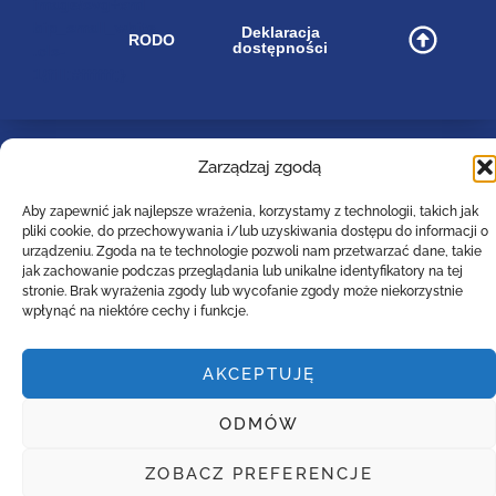
image/svg+xml
bip_small_white
Deklaracja
RODO
dostępności
.cls-
1{fill:#ffffff;}
Zarządzaj zgodą
Zespół Szkół Technicznych
Centrum Kształcenia Zawodowego i Ustawicznego
Aby zapewnić jak najlepsze wrażenia, korzystamy z technologii, takich jak
w Lesznie
pliki cookie, do przechowywania i/lub uzyskiwania dostępu do informacji o
im. 55. Poznańskiego Pułku Piechoty
urządzeniu. Zgoda na te technologie pozwoli nam przetwarzać dane, takie
ul. Narutowicza 74a, 64-100 Leszno (woj. wielkopolskie)
jak zachowanie podczas przeglądania lub unikalne identyfikatory na tej
Tel: (0-65)529-94-35
stronie. Brak wyrażenia zgody lub wycofanie zgody może niekorzystnie
wpłynąć na niektóre cechy i funkcje.
Email :
poczta@zst-leszno.pl
E-doręczenia AE:PL - 23788-92630-AVTBI - 16
AKCEPTUJĘ
Copyright. 2022. LiveProduction
ODMÓW
ZOBACZ PREFERENCJE