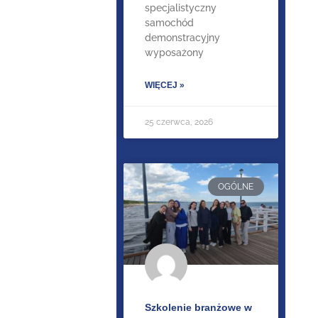
specjalistyczny
samochód
demonstracyjny
wyposażony
WIĘCEJ »
25 czerwca, 2026
OGÓLNE
Szkolenie branżowe w