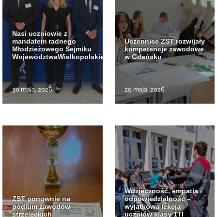
Nasi uczniowie z
mandatem radnego
Uczennice ZST rozwijały
Młodzieżowego Sejmiku
kompetencje zawodowe
WojewództwaWielkopolskiego
w Gdańsku
30 maja, 2026
29 maja, 2026
Wdzięczność, empatia i
ZST ponownie na
odpowiedzialność –
podium zawodów
wyjątkowa lekcja
strzeleckich
uczniów klasy 1TI