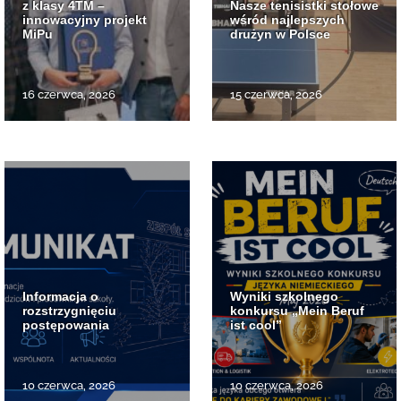
z klasy 4TM –
Nasze tenisistki stołowe
innowacyjny projekt
wśród najlepszych
MiPu
drużyn w Polsce
16 czerwca, 2026
15 czerwca, 2026
Informacja o
Wyniki szkolnego
rozstrzygnięciu
konkursu „Mein Beruf
postępowania
ist cool”
10 czerwca, 2026
10 czerwca, 2026