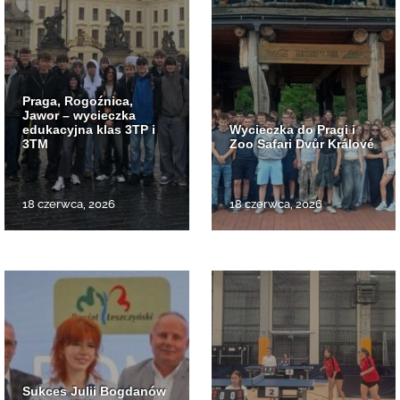
Praga, Rogoźnica,
Jawor – wycieczka
edukacyjna klas 3TP i
Wycieczka do Pragi i
3TM
Zoo Safari Dvůr Králové
18 czerwca, 2026
18 czerwca, 2026
Sukces Julii Bogdanów