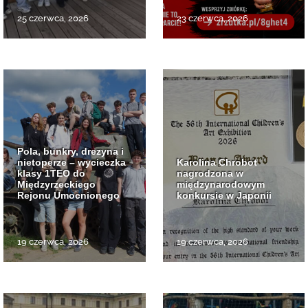
25 czerwca, 2026
23 czerwca, 2026
Pola, bunkry, drezyna i
nietoperze – wycieczka
Karolina Chrobot
klasy 1TEO do
nagrodzona w
Międzyrzeckiego
międzynarodowym
Rejonu Umocnionego
konkursie w Japonii
19 czerwca, 2026
19 czerwca, 2026