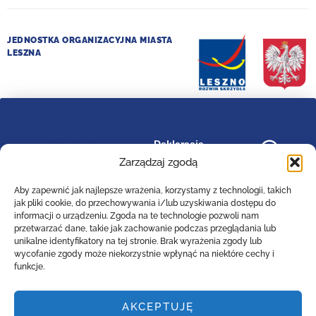
JEDNOSTKA ORGANIZACYJNA MIASTA
LESZNA
image/svg+xml
bip_small_white
Deklaracja
RODO
dostępności
.cls-
Zarządzaj zgodą
1{fill:#ffffff;}
Aby zapewnić jak najlepsze wrażenia, korzystamy z technologii, takich
jak pliki cookie, do przechowywania i/lub uzyskiwania dostępu do
informacji o urządzeniu. Zgoda na te technologie pozwoli nam
przetwarzać dane, takie jak zachowanie podczas przeglądania lub
Zespół Szkół Technicznych
unikalne identyfikatory na tej stronie. Brak wyrażenia zgody lub
Centrum Kształcenia Zawodowego i Ustawicznego
wycofanie zgody może niekorzystnie wpłynąć na niektóre cechy i
w Lesznie
funkcje.
im. 55. Poznańskiego Pułku Piechoty
ul. Narutowicza 74a, 64-100 Leszno (woj. wielkopolskie)
AKCEPTUJĘ
Tel: (0-65)529-94-35