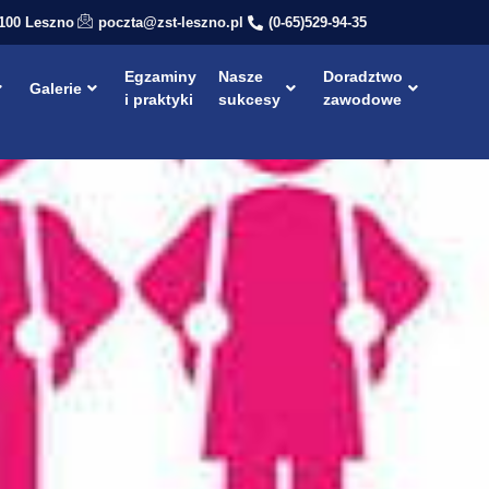
-100 Leszno
poczta@zst-leszno.pl
(0-65)529-94-35
Egzaminy
Nasze
Doradztwo
Galerie
i praktyki
sukcesy
zawodowe