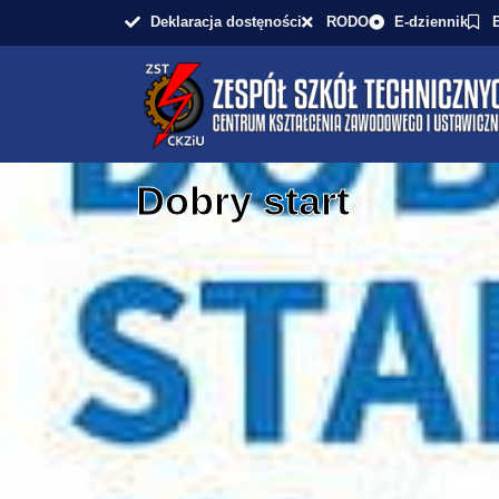
Deklaracja dostęności
RODO
E-dziennik
Dobry start