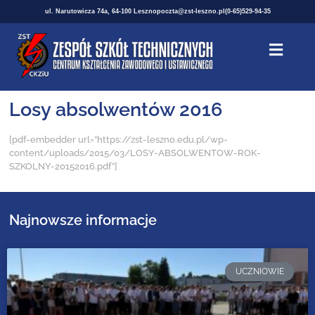
ul. Narutowicza 74a, 64-100 Leszno
poczta@zst-leszno.pl
(0-65)529-94-35
Losy absolwentów 2016
[pdf-embedder url=”https://zst-leszno.edu.pl/wp-
content/uploads/2015/03/LOSY-ABSOLWENTOW-ROK-
SZKOLNY-20152016.pdf”]
Najnowsze informacje
UCZNIOWIE