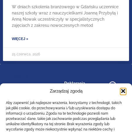
W dniach szkolenia branżowego w Gdańsku uczennice
naszej szkoły wraz z nauczycielkami Joanną Przybyłą i
Anną Nowak uczestniczyły w specjalistycznych
zajęciach z zakresu nowoczesnych metod
WIĘCEJ »
25 czerwca, 2026
image/svg+xml
bip_small_white
Deklaracja
RODO
dostępności
.cls-
Zarządzaj zgodą
1{fill:#ffffff;}
Aby zapewnić jak najlepsze wrażenia, korzystamy z technologii, takich
jak pliki cookie, do przechowywania i/lub uzyskiwania dostępu do
informacji o urządzeniu. Zgoda na te technologie pozwoli nam
przetwarzać dane, takie jak zachowanie podczas przeglądania lub
Zespół Szkół Technicznych
unikalne identyfikatory na tej stronie. Brak wyrażenia zgody lub
Centrum Kształcenia Zawodowego i Ustawicznego
wycofanie zgody może niekorzystnie wpłynąć na niektóre cechy i
w Lesznie