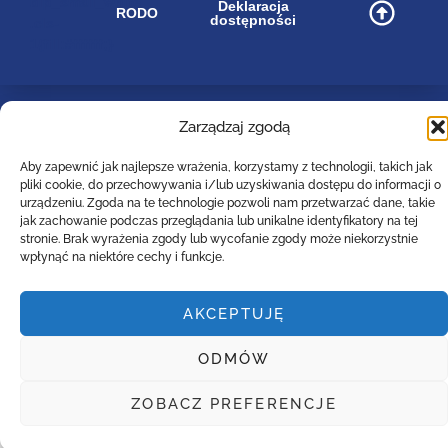
bip_small_white
Deklaracja
RODO
dostępności
.cls-
1{fill:#ffffff;}
Zarządzaj zgodą
Zespół Szkół Technicznych
Centrum Kształcenia Zawodowego i Ustawicznego
Aby zapewnić jak najlepsze wrażenia, korzystamy z technologii, takich jak
w Lesznie
pliki cookie, do przechowywania i/lub uzyskiwania dostępu do informacji o
im. 55. Poznańskiego Pułku Piechoty
urządzeniu. Zgoda na te technologie pozwoli nam przetwarzać dane, takie
ul. Narutowicza 74a, 64-100 Leszno (woj. wielkopolskie)
jak zachowanie podczas przeglądania lub unikalne identyfikatory na tej
Tel: (0-65)529-94-35
stronie. Brak wyrażenia zgody lub wycofanie zgody może niekorzystnie
wpłynąć na niektóre cechy i funkcje.
Email :
poczta@zst-leszno.pl
E-doręczenia AE:PL - 23788-92630-AVTBI - 16
AKCEPTUJĘ
Copyright. 2022. LiveProduction
ODMÓW
ZOBACZ PREFERENCJE