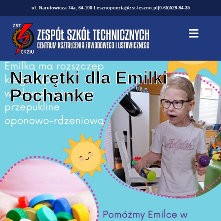
ul. Narutowicza 74a, 64-100 Leszno
poczta@zst-leszno.pl
(0-65)529-94-35
Nakrętki dla Emilki
Pochanke