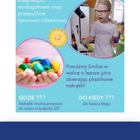
image/svg+xml