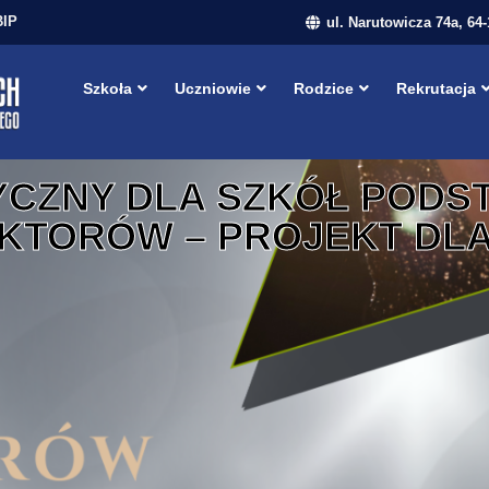
BIP
ul. Narutowicza 74a, 64
Szkoła
Uczniowie
Rodzice
Rekrutacja
CZNY DLA SZKÓŁ PODS
KTORÓW – PROJEKT DLA