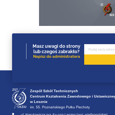
Masz uwagi do strony
lub czegoś zabrakło?
Napisz do administratora
Zespół Szkół Technicznych
Centrum Kształcenia Zawodowego i Ustawiczne
w Lesznie
im. 55. Poznańskiego Pułku Piechoty
ul. Narutowicza 74a, 64-100 Leszno (woj. wielkopolskie)