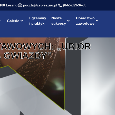
-100 Leszno
poczta@zst-leszno.pl
(0-65)529-94-35
Egzaminy
Nasze
Doradztwo
Galerie
i praktyki
sukcesy
zawodowe
TAWOWYCH: „UBIÓR
 GWIAZDY”