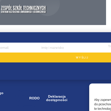
WYŚLIJ
image/svg+xml
go
bip_small_white
Deklaracja
RODO
dostępności
Aby zapewnić
.cls-
do przechow
1{fill:#ffffff;}
te technolo