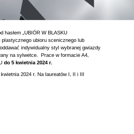
m pod hasłem „UBIÓR W BLASKU
lastycznego ubioru scenicznego lub
n oddawać indywidualny styl wybranej gwiazdy
wany na sylwetce. Prace w formacie A4,
iU
do 5 kwietnia 2024 r.
tnia 2024 r. Na laureatów I, II i III