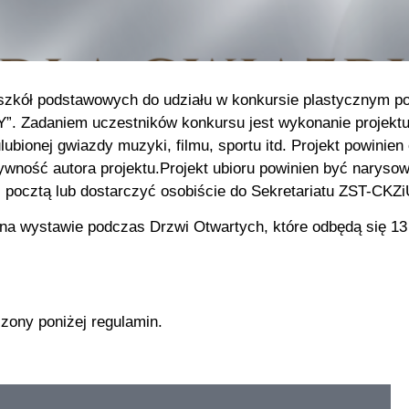
as szkół podstawowych do udziału w konkursie plastyczny
aniem uczestników konkursu jest wykonanie projektu p
ubionej gwiazdy muzyki, filmu, sportu itd. Projekt powinie
tywność autora projektu.Projekt ubioru powinien być naryso
 pocztą lub dostarczyć osobiście do Sekretariatu ZST-CKZ
wystawie podczas Drzwi Otwartych, które odbędą się 13 kwie
zony poniżej regulamin.