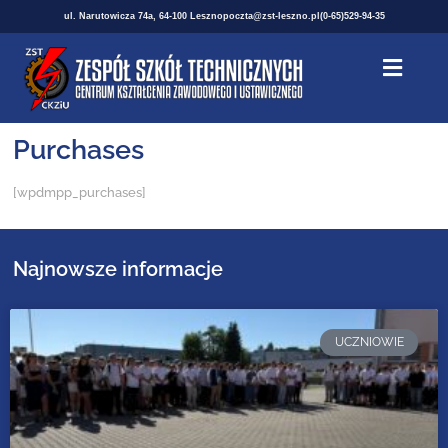
ul. Narutowicza 74a, 64-100 Leszno
poczta@zst-leszno.pl
(0-65)529-94-35
Purchases
[wpdmpp_purchases]
Najnowsze informacje
UCZNIOWIE