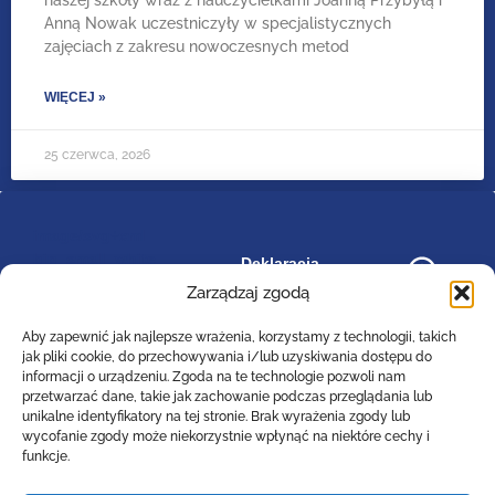
naszej szkoły wraz z nauczycielkami Joanną Przybyłą i
Anną Nowak uczestniczyły w specjalistycznych
zajęciach z zakresu nowoczesnych metod
WIĘCEJ »
25 czerwca, 2026
image/svg+xml
bip_small_white
Deklaracja
RODO
dostępności
.cls-
Zarządzaj zgodą
1{fill:#ffffff;}
Aby zapewnić jak najlepsze wrażenia, korzystamy z technologii, takich
jak pliki cookie, do przechowywania i/lub uzyskiwania dostępu do
informacji o urządzeniu. Zgoda na te technologie pozwoli nam
przetwarzać dane, takie jak zachowanie podczas przeglądania lub
Zespół Szkół Technicznych
unikalne identyfikatory na tej stronie. Brak wyrażenia zgody lub
Centrum Kształcenia Zawodowego i Ustawicznego
wycofanie zgody może niekorzystnie wpłynąć na niektóre cechy i
w Lesznie
funkcje.
im. 55. Poznańskiego Pułku Piechoty
ul. Narutowicza 74a, 64-100 Leszno (woj. wielkopolskie)