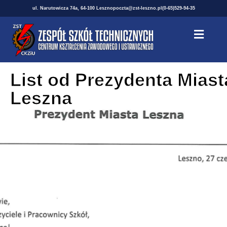
ul. Narutowicza 74a, 64-100 Leszno
poczta@zst-leszno.pl
(0-65)529-94-35
List od Prezydenta Miast
Leszna