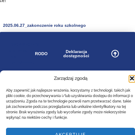
2025.06.27_zakonczenie roku szkolnego
image/svg+xml
bip_small_white
Deklaracja
RODO
dostępności
.cls-
1{fill:#ffffff;}
Zarządzaj zgodą
Zespół Szkół Technicznych
Aby zapewnić jak najlepsze wrażenia, korzystamy z technologii, takich jak
Centrum Kształcenia Zawodowego i Ustawicznego
pliki cookie, do przechowywania i/lub uzyskiwania dostępu do informacji o
w Lesznie
urządzeniu. Zgoda na te technologie pozwoli nam przetwarzać dane, takie
im. 55. Poznańskiego Pułku Piechoty
jak zachowanie podczas przeglądania lub unikalne identyfikatory na tej
stronie. Brak wyrażenia zgody lub wycofanie zgody może niekorzystnie
ul. Narutowicza 74a, 64-100 Leszno (woj. wielkopolskie)
wpłynąć na niektóre cechy i funkcje.
Tel: (0-65)529-94-35
Email :
poczta@zst-leszno.pl
AKCEPTUJĘ