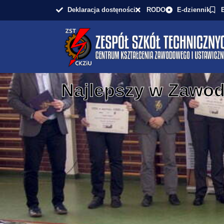
Deklaracja dostęności
RODO
E-dziennik
Najlepszy w Zawod