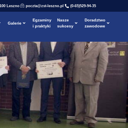
-100 Leszno
poczta@zst-leszno.pl
(0-65)529-94-35
Egzaminy
Nasze
Doradztwo
Galerie
i praktyki
sukcesy
zawodowe