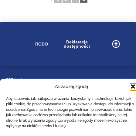
image/svg+xml
bip_small_white
Deklaracja
RODO
dostępności
.cls-
1{fill:#ffffff;}
Zespół Szkół Technicznych
Zarządzaj zgodą
Centrum Kształcenia Zawodowego i Ustawicznego
w Lesznie
im. 55. Poznańskiego Pułku Piechoty
Aby zapewnić jak najlepsze wrażenia, korzystamy z technologii, takich jak
pliki cookie, do przechowywania i/lub uzyskiwania dostępu do informacji o
ul. Narutowicza 74a, 64-100 Leszno (woj. wielkopolskie)
urządzeniu. Zgoda na te technologie pozwoli nam przetwarzać dane, takie
Tel: (0-65)529-94-35
jak zachowanie podczas przeglądania lub unikalne identyfikatory na tej
Email :
poczta@zst-leszno.pl
stronie. Brak wyrażenia zgody lub wycofanie zgody może niekorzystnie
wpłynąć na niektóre cechy i funkcje.
E-doręczenia AE:PL - 23788-92630-AVTBI - 16