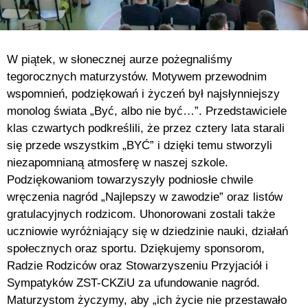
W piątek, w słonecznej aurze pożegnaliśmy
tegorocznych maturzystów. Motywem przewodnim
wspomnień, podziękowań i życzeń był najsłynniejszy
monolog świata „Być, albo nie być…”. Przedstawiciele
klas czwartych podkreślili, że przez cztery lata starali
się przede wszystkim „BYĆ” i dzięki temu stworzyli
niezapomnianą atmosferę w naszej szkole.
Podziękowaniom towarzyszyły podniosłe chwile
wręczenia nagród „Najlepszy w zawodzie” oraz listów
gratulacyjnych rodzicom. Uhonorowani zostali także
uczniowie wyróżniający się w dziedzinie nauki, działań
społecznych oraz sportu. Dziękujemy sponsorom,
Radzie Rodziców oraz Stowarzyszeniu Przyjaciół i
Sympatyków ZST-CKZiU za ufundowanie nagród.
Maturzystom życzymy, aby „ich życie nie przestawało