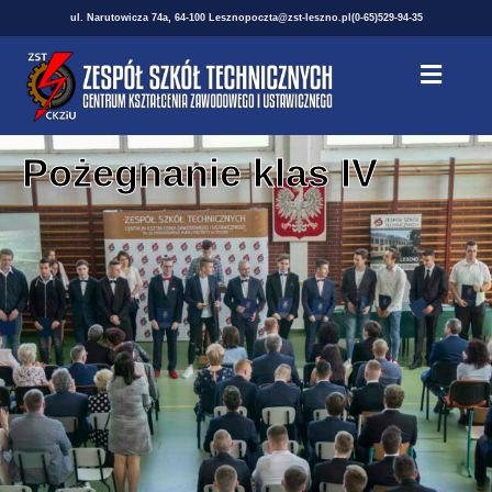
ul. Narutowicza 74a, 64-100 Leszno
poczta@zst-leszno.pl
(0-65)529-94-35
Pożegnanie klas IV