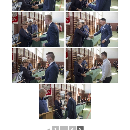
◄
1
...
4
5