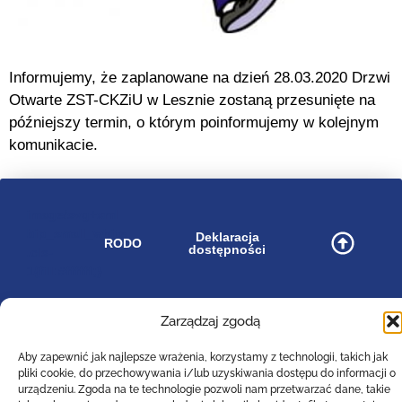
Informujemy, że zaplanowane na dzień 28.03.2020 Drzwi
Otwarte ZST-CKZiU w Lesznie zostaną przesunięte na
późniejszy termin, o którym poinformujemy w kolejnym
komunikacie.
image/svg+xml
bip_small_white
Deklaracja
RODO
dostępności
.cls-
1{fill:#ffffff;}
Zarządzaj zgodą
Zespół Szkół Technicznych
Aby zapewnić jak najlepsze wrażenia, korzystamy z technologii, takich jak
Centrum Kształcenia Zawodowego i Ustawicznego
pliki cookie, do przechowywania i/lub uzyskiwania dostępu do informacji o
w Lesznie
urządzeniu. Zgoda na te technologie pozwoli nam przetwarzać dane, takie
im. 55. Poznańskiego Pułku Piechoty