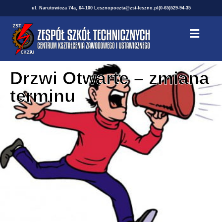
ul. Narutowicza 74a, 64-100 Leszno
poczta@zst-leszno.pl
(0-65)529-94-35
Drzwi Otwarte – zmiana
terminu