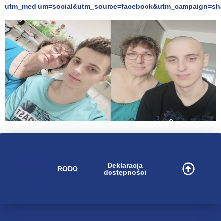
utm_medium=social&utm_source=facebook&utm_campaign=sh
image/svg+xml
bip_small_white
Deklaracja
RODO
dostępności
.cls-
1{fill:#ffffff;}