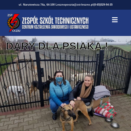
ul. Narutowicza 74a, 64-100 Leszno
poczta@zst-leszno.pl
(0-65)529-94-35
DARY DLA PSIAKA !