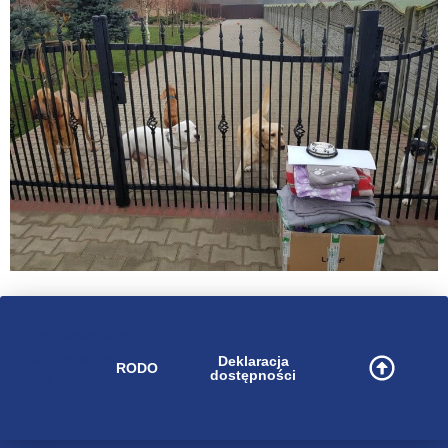
image/svg+xml
bip_small_white
Deklaracja
RODO
dostępności
.cls-
1{fill:#ffffff;}