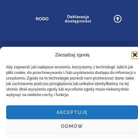
image/svg+xml
bip_small_white
Deklaracja
RODO
dostępności
.cls-
1{fill:#ffffff;}
Zarządzaj zgodą
Zespół Szkół Technicznych
Centrum Kształcenia Zawodowego i Ustawicznego
Aby zapewnić jak najlepsze wrażenia, korzystamy z technologii, takich jak
w Lesznie
pliki cookie, do przechowywania i/lub uzyskiwania dostępu do informacji o
im. 55. Poznańskiego Pułku Piechoty
urządzeniu. Zgoda na te technologie pozwoli nam przetwarzać dane, takie
ul. Narutowicza 74a, 64-100 Leszno (woj. wielkopolskie)
jak zachowanie podczas przeglądania lub unikalne identyfikatory na tej
Tel: (0-65)529-94-35
stronie. Brak wyrażenia zgody lub wycofanie zgody może niekorzystnie
wpłynąć na niektóre cechy i funkcje.
Email :
poczta@zst-leszno.pl
E-doręczenia AE:PL - 23788-92630-AVTBI - 16
AKCEPTUJĘ
Copyright. 2022. LiveProduction
ODMÓW