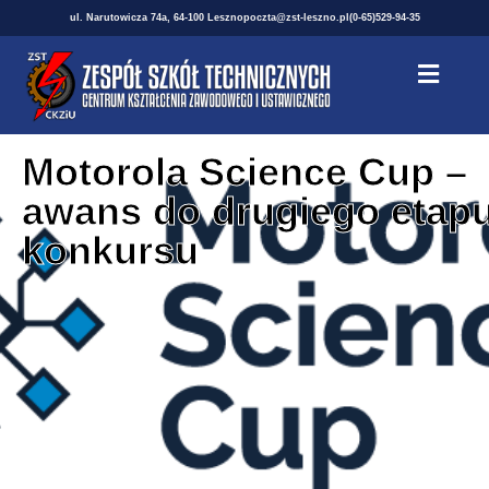
ul. Narutowicza 74a, 64-100 Leszno
poczta@zst-leszno.pl
(0-65)529-94-35
Motorola Science Cup –
awans do drugiego etap
konkursu