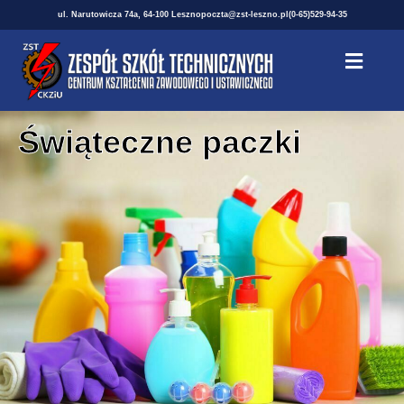
ul. Narutowicza 74a, 64-100 Leszno
poczta@zst-leszno.pl
(0-65)529-94-35
Świąteczne paczki