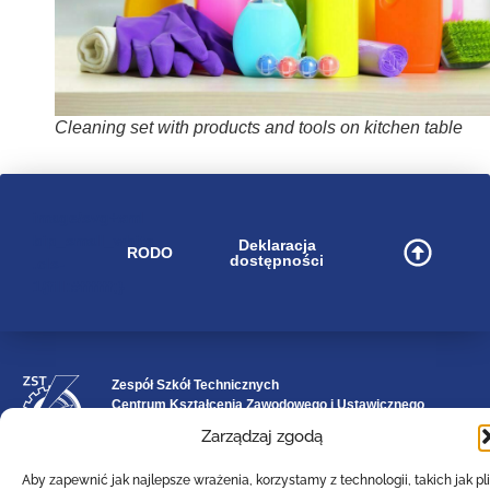
Cleaning set with products and tools on kitchen table
image/svg+xml
bip_small_white
Deklaracja
RODO
dostępności
.cls-
1{fill:#ffffff;}
Zespół Szkół Technicznych
Centrum Kształcenia Zawodowego i Ustawicznego
w Lesznie
Zarządzaj zgodą
im. 55. Poznańskiego Pułku Piechoty
ul. Narutowicza 74a, 64-100 Leszno (woj. wielkopolskie)
Aby zapewnić jak najlepsze wrażenia, korzystamy z technologii, takich jak pli