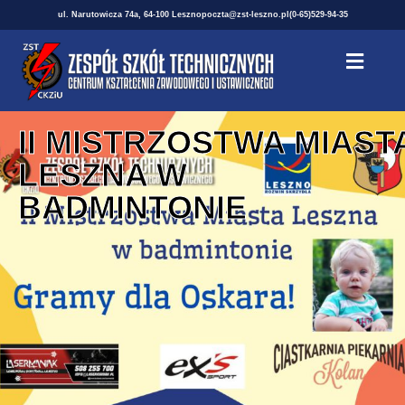
ul. Narutowicza 74a, 64-100 Leszno
poczta@zst-leszno.pl
(0-65)529-94-35
II MISTRZOSTWA MIAST
LESZNA W
BADMINTONIE