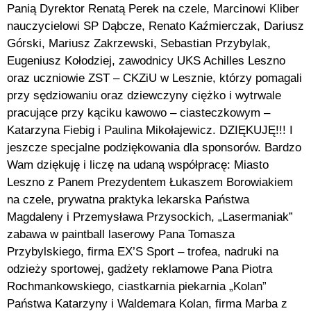
Panią Dyrektor Renatą Perek na czele, Marcinowi Kliber
nauczycielowi SP Dąbcze, Renato Kaźmierczak, Dariusz
Górski, Mariusz Zakrzewski, Sebastian Przybylak,
Eugeniusz Kołodziej, zawodnicy UKS Achilles Leszno
oraz uczniowie ZST – CKZiU w Lesznie, którzy pomagali
przy sędziowaniu oraz dziewczyny ciężko i wytrwale
pracujące przy kąciku kawowo – ciasteczkowym –
Katarzyna Fiebig i Paulina Mikołajewicz. DZIĘKUJĘ!!! I
jeszcze specjalne podziękowania dla sponsorów. Bardzo
Wam dziękuję i liczę na udaną współpracę: Miasto
Leszno z Panem Prezydentem Łukaszem Borowiakiem
na czele, prywatna praktyka lekarska Państwa
Magdaleny i Przemysława Przysockich, „Lasermaniak”
zabawa w paintball laserowy Pana Tomasza
Przybylskiego, firma EX’S Sport – trofea, nadruki na
odzieży sportowej, gadżety reklamowe Pana Piotra
Rochmankowskiego, ciastkarnia piekarnia „Kolan”
Państwa Katarzyny i Waldemara Kolan, firma Marba z