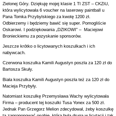
Zielonej Góry. Dziękuję mojej klasie 1 TI ZST – CKZiU,
która wylicytowała 6 voucher na laserowy paintball u
Pana Tomka Przybylskiego za kwotę 1200 zł.
Odbierzemy i będziemy bawić się super. Pomogliście
Oskarowi. I podziękowania „DZIKOWI” – Maciejowi
Bronieckiemu za pozyskanie sponsorów.
Jeszcze krótko o licytowanych koszulkach i ich
nabywcach.
Czerwona koszulka Kamili Augustyn poszła za 120 zł do
Bartosza Skuły.
Biała koszulka Kamili Augustyn poszła też za 120 zł do
Macieja Przybyły.
Natomiast koszulkę Przemysława Wachy wylicytowała
Firma – producent tej koszulki Tusa Yonex za 500 zł.
Jednak Pan Grzegorz Melion zdecydował, żeby koszulkę
tą zaproponować osobie, która była druga w licytacji i tak