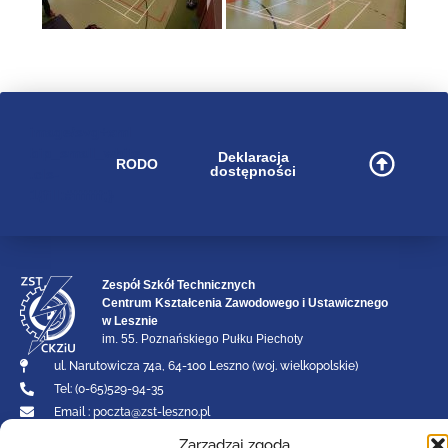
image/svg+xml
bip_small_white
Deklaracja
RODO
dostępności
.cls-
1{fill:#ffffff;}
Zespół Szkół Technicznych
Centrum Kształcenia Zawodowego i Ustawicznego
w Lesznie
im. 55. Poznańskiego Pułku Piechoty
ul. Narutowicza 74a, 64-100 Leszno (woj. wielkopolskie)
Tel: (0-65)529-94-35
Email :
poczta@zst-leszno.pl
E-doręczenia AE:PL - 23788-92630-AVTBI - 16
Zarządzaj zgodą