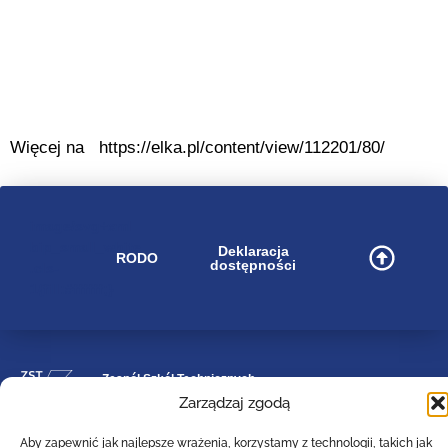
Więcej na https://elka.pl/content/view/112201/80/
image/svg+xml
bip_small_white
Deklaracja
RODO
dostępności
.cls-
1{fill:#ffffff;}
Zespół Szkół Technicznych
Centrum Kształcenia Zawodowego i Ustawicznego
Zarządzaj zgodą
w Lesznie
im. 55. Poznańskiego Pułku Piechoty
Aby zapewnić jak najlepsze wrażenia, korzystamy z technologii, takich jak