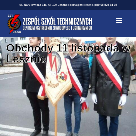
ul. Narutowicza 74a, 64-100 Leszno
poczta@zst-leszno.pl
(0-65)529-94-35
Obchody 11 listopada w
Lesznie