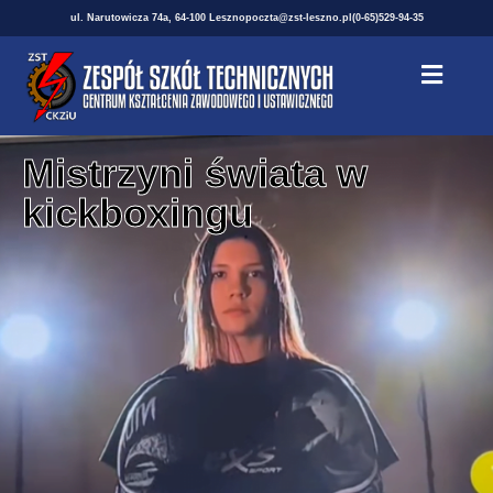
ul. Narutowicza 74a, 64-100 Leszno
poczta@zst-leszno.pl
(0-65)529-94-35
Mistrzyni świata w
kickboxingu