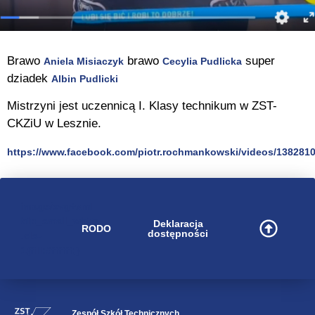
Brawo
brawo
super
Aniela Misiaczyk
Cecylia Pudlicka
dziadek
Albin Pudlicki
Mistrzyni jest uczennicą I. Klasy technikum w ZST-
CKZiU w Lesznie.
https://www.facebook.com/piotr.rochmankowski/videos/138281
image/svg+xml
bip_small_white
Deklaracja
RODO
dostępności
.cls-
1{fill:#ffffff;}
Zespół Szkół Technicznych