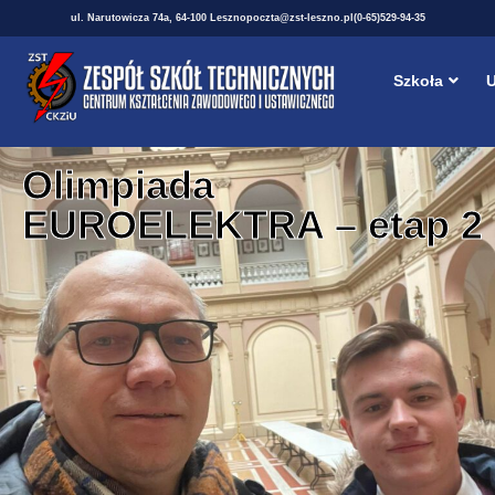
ul. Narutowicza 74a, 64-100 Leszno
poczta@zst-leszno.pl
(0-65)529-94-35
Szkoła
U
Olimpiada
EUROELEKTRA – etap 2