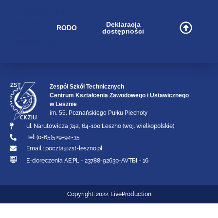
image/svg+xml
bip_small_white
Deklaracja
RODO
dostępności
.cls-
1{fill:#ffffff;}
Zespół Szkół Technicznych
Centrum Kształcenia Zawodowego i Ustawicznego
w Lesznie
im. 55. Poznańskiego Pułku Piechoty
ul. Narutowicza 74a, 64-100 Leszno (woj. wielkopolskie)
Tel: (0-65)529-94-35
Email :
poczta@zst-leszno.pl
E-doręczenia AE:PL - 23788-92630-AVTBI - 16
Copyright. 2022. LiveProduction