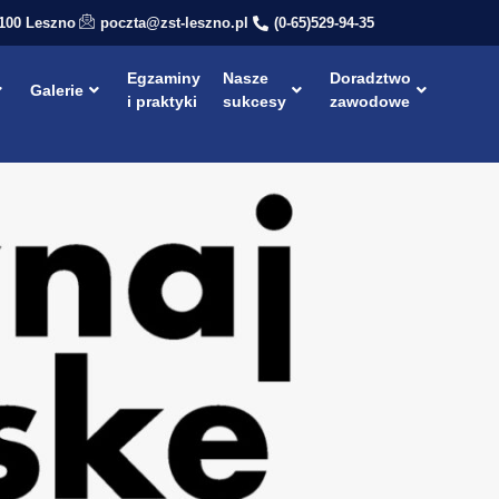
-100 Leszno
poczta@zst-leszno.pl
(0-65)529-94-35
Egzaminy
Nasze
Doradztwo
Galerie
i praktyki
sukcesy
zawodowe