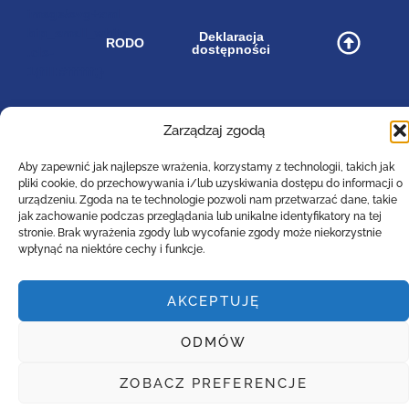
image/svg+xml
bip_small_white
Deklaracja
RODO
dostępności
.cls-
1{fill:#ffffff;}
Zarządzaj zgodą
Zespół Szkół Technicznych
Aby zapewnić jak najlepsze wrażenia, korzystamy z technologii, takich jak
Centrum Kształcenia Zawodowego i Ustawicznego
pliki cookie, do przechowywania i/lub uzyskiwania dostępu do informacji o
w Lesznie
urządzeniu. Zgoda na te technologie pozwoli nam przetwarzać dane, takie
im. 55. Poznańskiego Pułku Piechoty
jak zachowanie podczas przeglądania lub unikalne identyfikatory na tej
ul. Narutowicza 74a, 64-100 Leszno (woj. wielkopolskie)
stronie. Brak wyrażenia zgody lub wycofanie zgody może niekorzystnie
Tel: (0-65)529-94-35
wpłynąć na niektóre cechy i funkcje.
Email :
poczta@zst-leszno.pl
E-doręczenia AE:PL - 23788-92630-AVTBI - 16
AKCEPTUJĘ
ODMÓW
Copyright. 2022. LiveProduction
ZOBACZ PREFERENCJE