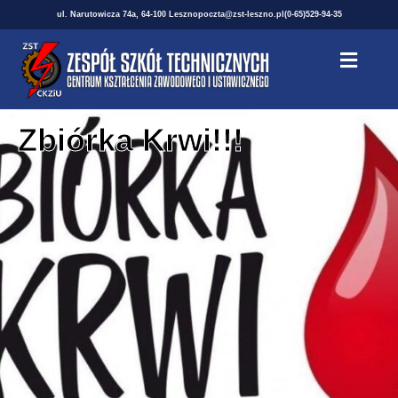
ul. Narutowicza 74a, 64-100 Leszno
poczta@zst-leszno.pl
(0-65)529-94-35
Zbiórka Krwi!!!