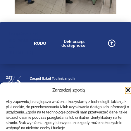
image/svg+xml
bip_small_white
Deklaracja
RODO
dostępności
.cls-
1{fill:#ffffff;}
Zespół Szkół Technicznych
Centrum Kształcenia Zawodowego i Ustawicznego
w Lesznie
Zarządzaj zgodą
im. 55. Poznańskiego Pułku Piechoty
Aby zapewnić jak najlepsze wrażenia, korzystamy z technologii, takich jak
ul. Narutowicza 74a, 64-100 Leszno (woj. wielkopolskie)
pliki cookie, do przechowywania i/lub uzyskiwania dostępu do informacji o
Tel: (0-65)529-94-35
urządzeniu. Zgoda na te technologie pozwoli nam przetwarzać dane, takie
Email :
poczta@zst-leszno.pl
jak zachowanie podczas przeglądania lub unikalne identyfikatory na tej
stronie. Brak wyrażenia zgody lub wycofanie zgody może niekorzystnie
E-doręczenia AE:PL - 23788-92630-AVTBI - 16
wpłynąć na niektóre cechy i funkcje.