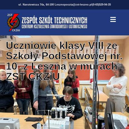
ul. Narutowicza 74a, 64-100 Leszno
poczta@zst-leszno.pl
(0-65)529-94-35
Uczniowie klasy VIII ze
Szkoły Podstawowej nr.
10 z Leszna w murach
ZST CKZiU