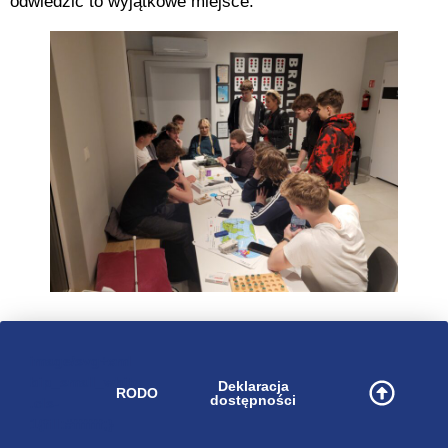
odwiedzić to wyjątkowe miejsce.
image/svg+xml
bip_small_white
Deklaracja
RODO
dostępności
.cls-
1{fill:#ffffff;}