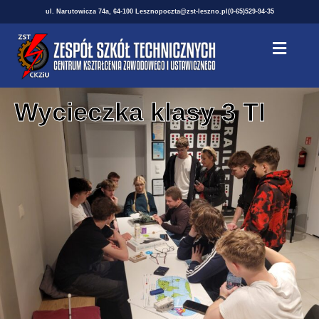
ul. Narutowicza 74a, 64-100 Leszno
poczta@zst-leszno.pl
(0-65)529-94-35
Wycieczka klasy 3 TI