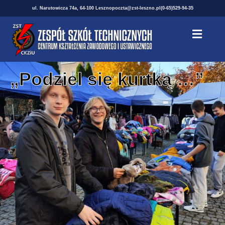
ul. Narutowicza 74a, 64-100 Leszno
poczta@zst-leszno.pl
(0-65)529-94-35
„Podziel się kurtką …”