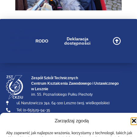
image/svg+xml
bip_small_white
Deklaracja
RODO
dostępności
.cls-
1{fill:#ffffff;}
Zespół Szkół Technicznych
Centrum Kształcenia Zawodowego i Ustawicznego
w Lesznie
im. 55. Poznańskiego Pułku Piechoty
ul. Narutowicza 74a, 64-100 Leszno (woj. wielkopolskie)
Tel: (0-65)529-94-35
Email :
poczta@zst-leszno.pl
Zarządzaj zgodą
E-doręczenia AE:PL - 23788-92630-AVTBI - 16
Aby zapewnić jak najlepsze wrażenia, korzystamy z technologii, takich jak