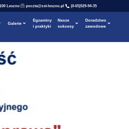
-100 Leszno
poczta@zst-leszno.pl
(0-65)529-94-35
Egzaminy
Nasze
Doradztwo
Galerie
i praktyki
sukcesy
zawodowe