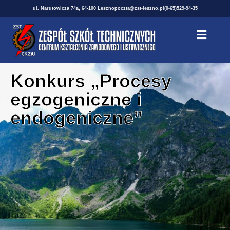
ul. Narutowicza 74a, 64-100 Leszno
poczta@zst-leszno.pl
(0-65)529-94-35
Konkurs „Procesy
egzogeniczne i
endogeniczne”