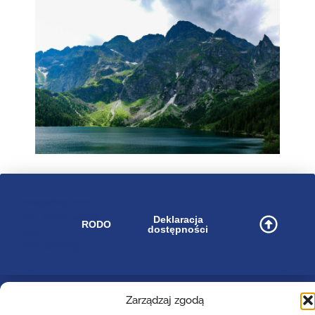
image/svg+xml
bip_small_white
Deklaracja
RODO
dostępności
.cls-
1{fill:#ffffff;}
Zarządzaj zgodą
Zespół Szkół Technicznych