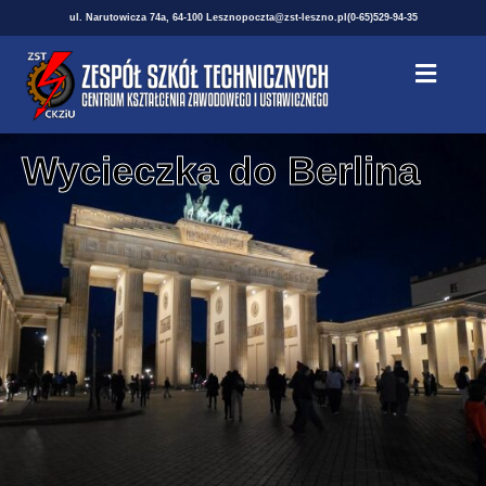
ul. Narutowicza 74a, 64-100 Leszno
poczta@zst-leszno.pl
(0-65)529-94-35
Wycieczka do Berlina