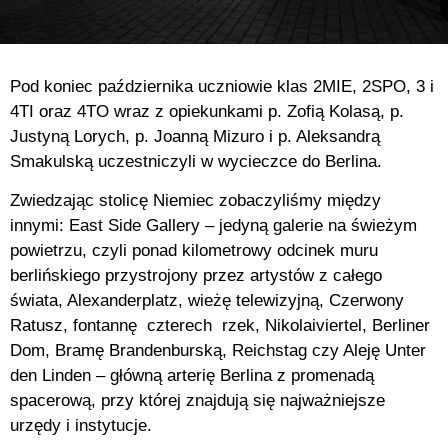
Pod koniec października uczniowie klas 2MIE, 2SPO, 3 i
4TI oraz 4TO wraz z opiekunkami p. Zofią Kolasą, p.
Justyną Lorych, p. Joanną Mizuro i p. Aleksandrą
Smakulską uczestniczyli w wycieczce do Berlina.
Zwiedzając stolicę Niemiec zobaczyliśmy między
innymi: East Side Gallery – jedyną galerie na świeżym
powietrzu, czyli ponad kilometrowy odcinek muru
berlińskiego przystrojony przez artystów z całego
świata, Alexanderplatz, wieżę telewizyjną, Czerwony
Ratusz, fontannę czterech rzek, Nikolaiviertel, Berliner
Dom, Bramę Brandenburską, Reichstag czy Aleję Unter
den Linden – główną arterię Berlina z promenadą
spacerową, przy której znajdują się najważniejsze
urzędy i instytucje.