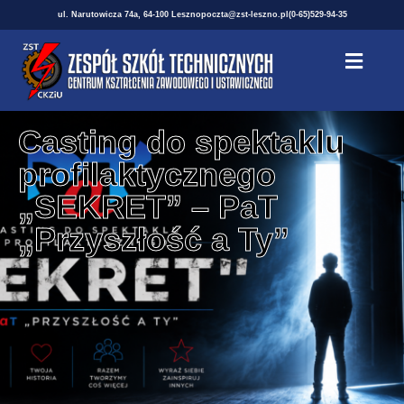
ul. Narutowicza 74a, 64-100 Leszno
poczta@zst-leszno.pl
(0-65)529-94-35
Casting do spektaklu
profilaktycznego
„SEKRET” – PaT
„Przyszłość a Ty”