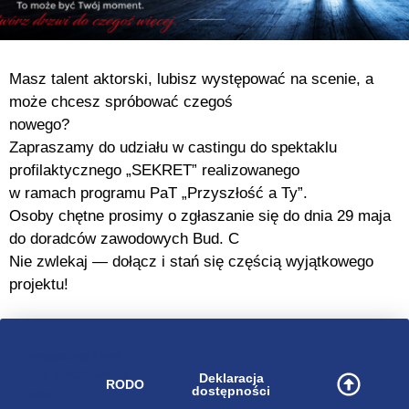
Masz talent aktorski, lubisz występować na scenie, a
może chcesz spróbować czegoś
nowego?
Zapraszamy do udziału w castingu do spektaklu
profilaktycznego „SEKRET” realizowanego
w ramach programu PaT „Przyszłość a Ty”.
Osoby chętne prosimy o zgłaszanie się do dnia 29 maja
do doradców zawodowych Bud. C
Nie zwlekaj — dołącz i stań się częścią wyjątkowego
projektu!
image/svg+xml
bip_small_white
Deklaracja
RODO
dostępności
.cls-