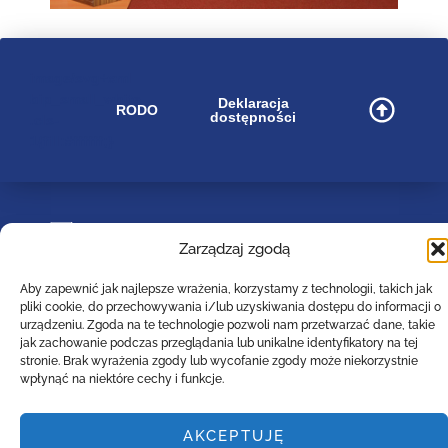
image/svg+xml
bip_small_white
Deklaracja
RODO
dostępności
.cls-
1{fill:#ffffff;}
Zespół Szkół Technicznych
Zarządzaj zgodą
Centrum Kształcenia Zawodowego i Ustawicznego
w Lesznie
im. 55. Poznańskiego Pułku Piechoty
Aby zapewnić jak najlepsze wrażenia, korzystamy z technologii, takich jak
pliki cookie, do przechowywania i/lub uzyskiwania dostępu do informacji o
ul. Narutowicza 74a, 64-100 Leszno (woj. wielkopolskie)
urządzeniu. Zgoda na te technologie pozwoli nam przetwarzać dane, takie
Tel: (0-65)529-94-35
jak zachowanie podczas przeglądania lub unikalne identyfikatory na tej
Email :
poczta@zst-leszno.pl
stronie. Brak wyrażenia zgody lub wycofanie zgody może niekorzystnie
wpłynąć na niektóre cechy i funkcje.
E-doręczenia AE:PL - 23788-92630-AVTBI - 16
AKCEPTUJĘ