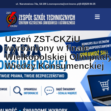
ul. Narutowicza 74a, 64-100 Leszno
poczta@zst-leszno.pl
(0-65)529-94-35
Uczeń ZST-CKZiU
wyróżniony w finale
Wielkopolskiej Olimpiad
Wiedzy Konsumenckiej