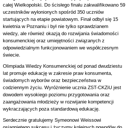
całej Wielkopolski. Do ścisłego finału zakwalifikowano 59
uczestników wyłonionych spośród 350 uczniów
startujących na etapie powiatowym. Finał odbył się 15
kwietnia w Poznaniu i był nie tylko sprawdzianem
wiedzy, ale również okazją do rozwijania świadomości
konsumenckiej oraz umiejętności związanych z
odpowiedzialnym funkcjonowaniem we współczesnym
świecie.
Olimpiada Wiedzy Konsumenckiej od ponad dwudziestu
lat promuje edukację w zakresie praw konsumenta,
świadomych wyborów oraz bezpieczeństwa w
codziennym życiu. Wyróżnienie ucznia ZST-CKZiU jest
dowodem wysokiego poziomu przygotowania oraz
zaangażowania młodzieży w rozwijanie kompetencji
wykraczających poza standardową edukację.
Serdecznie gratulujemy Symeonowi Weissowi
osiągniętego sukcesu i życzymy kolejnych powodów do