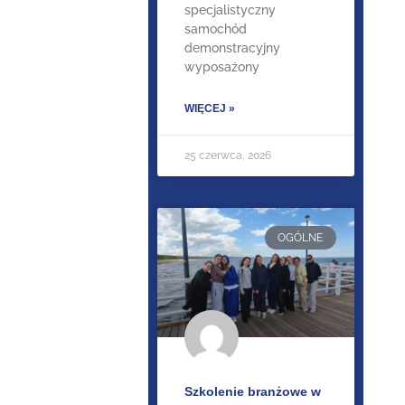
specjalistyczny
samochód
demonstracyjny
wyposażony
WIĘCEJ »
25 czerwca, 2026
OGÓLNE
Szkolenie branżowe w