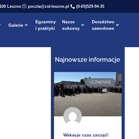
-100 Leszno
poczta@zst-leszno.pl
(0-65)529-94-35
Egzaminy
Nasze
Doradztwo
Galerie
i praktyki
sukcesy
zawodowe
Najnowsze informacje
UCZNIOWIE
Wakacje czas zacząć!