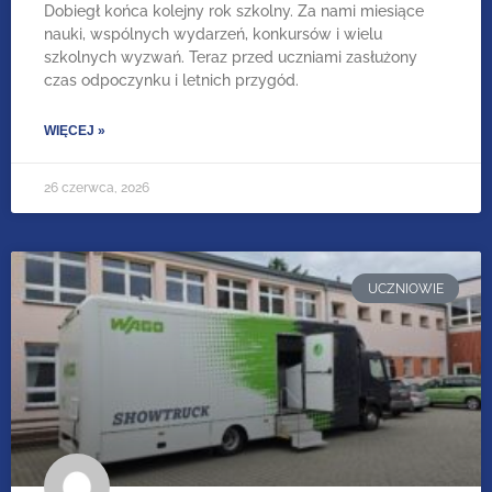
Dobiegł końca kolejny rok szkolny. Za nami miesiące
nauki, wspólnych wydarzeń, konkursów i wielu
szkolnych wyzwań. Teraz przed uczniami zasłużony
czas odpoczynku i letnich przygód.
WIĘCEJ »
26 czerwca, 2026
UCZNIOWIE