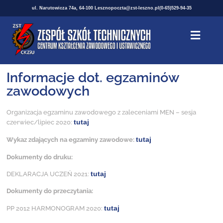
ul. Narutowicza 74a, 64-100 Leszno
poczta@zst-leszno.pl
(0-65)529-94-35
Informacje dot. egzaminów
zawodowych
Organizacja egzaminu zawodowego z zaleceniami MEN – sesja
tutaj
czerwiec/lipiec 2020:
tutaj
Wykaz zdających na egzaminy zawodowe:
Dokumenty do druku:
tutaj
DEKLARACJA UCZEŃ 2021:
Dokumenty do przeczytania:
tutaj
PP 2012 HARMONOGRAM 2020: