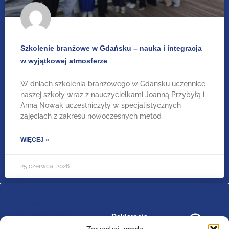
Szkolenie branżowe w Gdańsku – nauka i integracja
w wyjątkowej atmosferze
W dniach szkolenia branżowego w Gdańsku uczennice
naszej szkoły wraz z nauczycielkami Joanną Przybyłą i
Anną Nowak uczestniczyły w specjalistycznych
zajęciach z zakresu nowoczesnych metod
WIĘCEJ »
25 czerwca, 2026
image/svg+xml
bip_small_white
Deklaracja
RODO
dostępności
.cls-