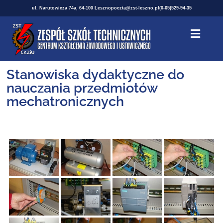
ul. Narutowicza 74a, 64-100 Leszno
poczta@zst-leszno.pl
(0-65)529-94-35
Stanowiska dydaktyczne do
nauczania przedmiotów
mechatronicznych