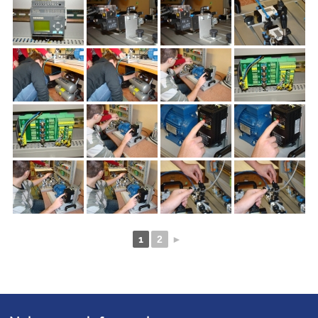
1
2
►