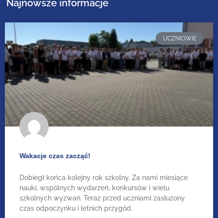
Najnowsze informacje
UCZNIOWIE
Wakacje czas zacząć!
Dobiegł końca kolejny rok szkolny. Za nami miesiące
nauki, wspólnych wydarzeń, konkursów i wielu
szkolnych wyzwań. Teraz przed uczniami zasłużony
czas odpoczynku i letnich przygód.