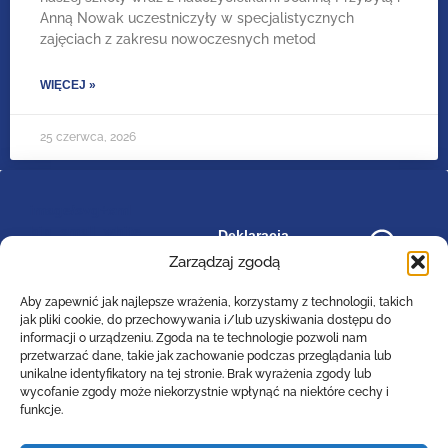
Anną Nowak uczestniczyły w specjalistycznych
zajęciach z zakresu nowoczesnych metod
WIĘCEJ »
25 czerwca, 2026
image/svg+xml
bip_small_white
Deklaracja
RODO
dostępności
.cls-
Zarządzaj zgodą
1{fill:#ffffff;}
Aby zapewnić jak najlepsze wrażenia, korzystamy z technologii, takich
jak pliki cookie, do przechowywania i/lub uzyskiwania dostępu do
informacji o urządzeniu. Zgoda na te technologie pozwoli nam
przetwarzać dane, takie jak zachowanie podczas przeglądania lub
Zespół Szkół Technicznych
unikalne identyfikatory na tej stronie. Brak wyrażenia zgody lub
Centrum Kształcenia Zawodowego i Ustawicznego
wycofanie zgody może niekorzystnie wpłynąć na niektóre cechy i
w Lesznie
funkcje.
im. 55. Poznańskiego Pułku Piechoty
ul. Narutowicza 74a, 64-100 Leszno (woj. wielkopolskie)