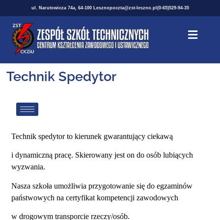
ul. Narutowicza 74a, 64-100 Leszno
poczta@zst-leszno.pl
(0-65)529-94-35
Technik Spedytor
Technik spedytor to kierunek gwarantujący ciekawą
i dynamiczną pracę. Skierowany jest on do osób lubiących
wyzwania.
Nasza szkoła umożliwia przygotowanie się do egzaminów
państwowych na certyfikat kompetencji zawodowych
w drogowym transporcie rzeczy/osób.