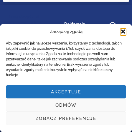
image/svg+xml
bip_small_white
Deklaracja
RODO
dostępności
.cls-
Zarządzaj zgodą
1{fill:#ffffff;}
Aby zapewnić jak najlepsze wrażenia, korzystamy z technologii, takich
jak pliki cookie, do przechowywania i/lub uzyskiwania dostępu do
informacji o urządzeniu. Zgoda na te technologie pozwoli nam
przetwarzać dane, takie jak zachowanie podczas przeglądania lub
Zespół Szkół Technicznych
unikalne identyfikatory na tej stronie. Brak wyrażenia zgody lub
Centrum Kształcenia Zawodowego i Ustawicznego
wycofanie zgody może niekorzystnie wpłynąć na niektóre cechy i
w Lesznie
funkcje.
im. 55. Poznańskiego Pułku Piechoty
ul. Narutowicza 74a, 64-100 Leszno (woj. wielkopolskie)
AKCEPTUJĘ
Tel: (0-65)529-94-35
Email :
poczta@zst-leszno.pl
ODMÓW
E-doręczenia AE:PL - 23788-92630-AVTBI - 16
ZOBACZ PREFERENCJE
Copyright. 2022. LiveProduction