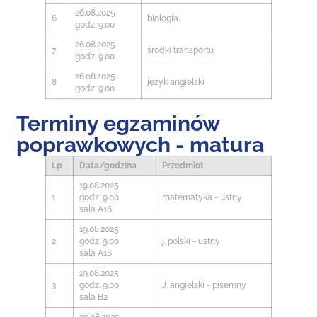
26.08.2025
6
biologia
godz. 9.00
26.08.2025
7
środki transportu
godz. 9.00
26.08.2025
8
język angielski
godz. 9.00
Terminy egzaminów
poprawkowych - matura
Lp
Data/godzina
Przedmiot
19.08.2025
1
godz. 9.00
matematyka - ustny
sala A16
19.08.2025
2
godz. 9.00
j. polski - ustny
sala A16
19.08.2025
3
godz. 9.00
J. angielski - pisemny
sala B2
20.08.2025