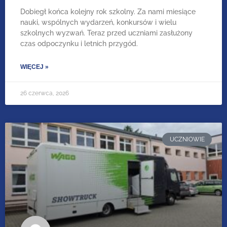
Dobiegł końca kolejny rok szkolny. Za nami miesiące
nauki, wspólnych wydarzeń, konkursów i wielu
szkolnych wyzwań. Teraz przed uczniami zasłużony
czas odpoczynku i letnich przygód.
WIĘCEJ »
26 czerwca, 2026
UCZNIOWIE