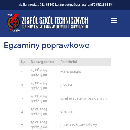
ul. Narutowicza 74a, 64-100 Leszno
poczta@zst-leszno.pl
(0-65)529-94-35
Egzaminy poprawkowe
Lp
Data/godzina
Przedmiot
25.08.2025
1
matematyka
godz. 9.00
25.08.2025
2
j. polski
godz. 9.00
25.08.2025
3
lokalne systemy baz danych
godz. 9.00
25.08.2025
4
chemia
godz. 9.00
25.08.2025
5
j. niemiecki zawodowy
godz. 9.00