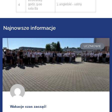
4
godz. 9.00
j. angielski - ustny
sala B2
Najnowsze informacje
UCZNIOWIE
Wakacje czas zacząć!