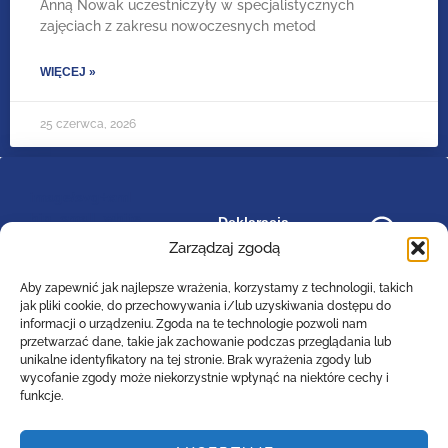
Anną Nowak uczestniczyły w specjalistycznych
zajęciach z zakresu nowoczesnych metod
WIĘCEJ »
25 czerwca, 2026
image/svg+xml
bip_small_white
Deklaracja
RODO
dostępności
.cls-
Zarządzaj zgodą
1{fill:#ffffff;}
Aby zapewnić jak najlepsze wrażenia, korzystamy z technologii, takich
jak pliki cookie, do przechowywania i/lub uzyskiwania dostępu do
informacji o urządzeniu. Zgoda na te technologie pozwoli nam
przetwarzać dane, takie jak zachowanie podczas przeglądania lub
Zespół Szkół Technicznych
unikalne identyfikatory na tej stronie. Brak wyrażenia zgody lub
Centrum Kształcenia Zawodowego i Ustawicznego
wycofanie zgody może niekorzystnie wpłynąć na niektóre cechy i
w Lesznie
funkcje.
im. 55. Poznańskiego Pułku Piechoty
ul. Narutowicza 74a, 64-100 Leszno (woj. wielkopolskie)