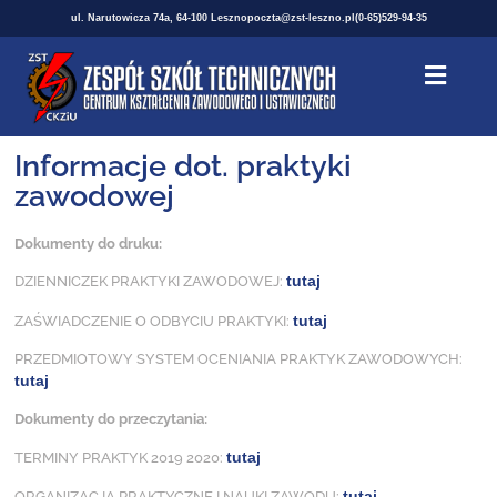
ul. Narutowicza 74a, 64-100 Leszno
poczta@zst-leszno.pl
(0-65)529-94-35
Informacje dot. praktyki
zawodowej
Dokumenty do druku:
tutaj
DZIENNICZEK PRAKTYKI ZAWODOWEJ:
tutaj
ZAŚWIADCZENIE O ODBYCIU PRAKTYKI:
PRZEDMIOTOWY SYSTEM OCENIANIA PRAKTYK ZAWODOWYCH:
tutaj
Dokumenty do przeczytania:
tutaj
TERMINY PRAKTYK 2019 2020:
tutaj
ORGANIZACJA PRAKTYCZNEJ NAUKI ZAWODU: