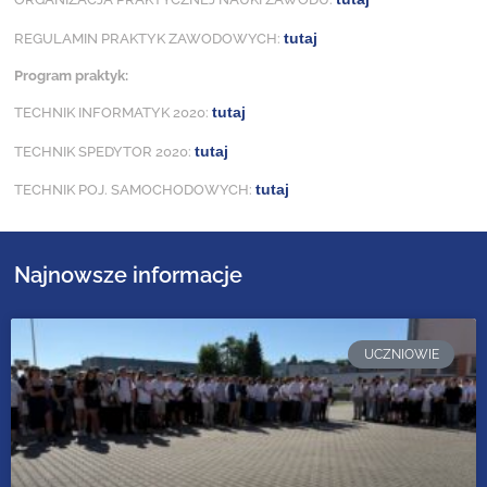
tutaj
REGULAMIN PRAKTYK ZAWODOWYCH:
Program praktyk:
tutaj
TECHNIK INFORMATYK 2020:
tutaj
TECHNIK SPEDYTOR 2020:
tutaj
TECHNIK POJ. SAMOCHODOWYCH:
Najnowsze informacje
UCZNIOWIE