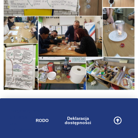
image/svg+xml
bip_small_white
Deklaracja
RODO
dostępności
.cls-
1{fill:#ffffff;}