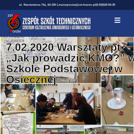
ul. Narutowicza 74a, 64-100 Leszno
poczta@zst-leszno.pl
(0-65)529-94-35
7.02.2020 Warsztaty pt.
„Jak prowadzić KMO?” 
Szkole Podstawowej w
Osiecznej